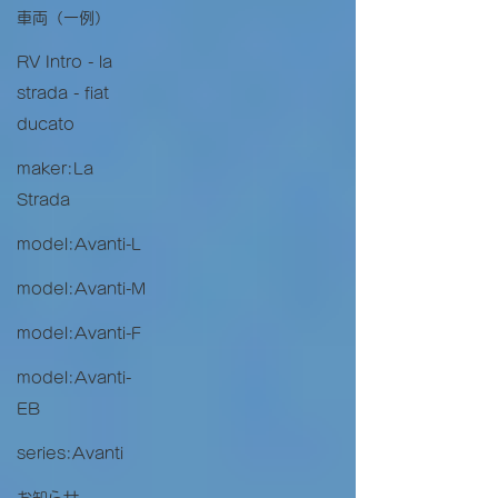
車両（一例）
RV Intro - la
strada - fiat
ducato
maker:La
Strada
model:Avanti-L
model:Avanti-M
model:Avanti-F
model:Avanti-
EB
series:Avanti