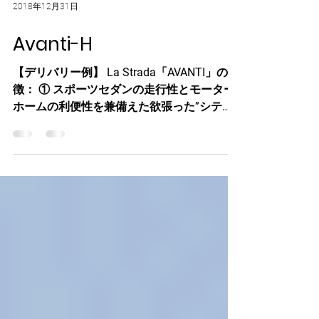
2018年12月31日
Avanti-H
【デリバリー例】 La Strada「AVANTI」の特
徴： ① スポーツセダンの走行性とモーター
ホームの利便性を兼備えた欲張った”シティ
キャンパー”に仕上がっています。 ② 小振り
な外観に関わらず、居住空間の広さには驚き
（乗車定員：9名） ③...