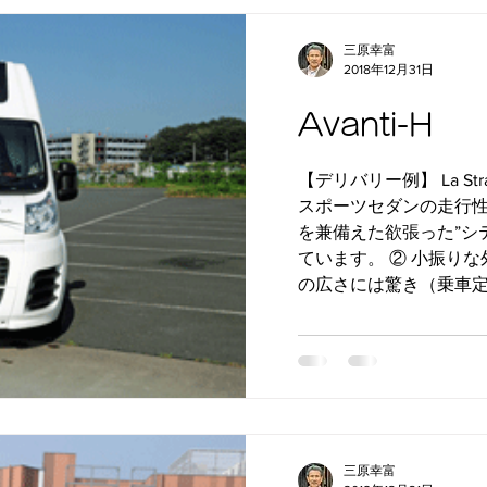
三原幸富
2018年12月31日
Avanti-H
【デリバリー例】 La Str
スポーツセダンの走行
を兼備えた欲張った”シ
ています。 ② 小振り
の広さには驚き（乗車定員：
三原幸富