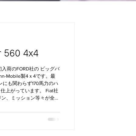
r 560 4x4
入荷のFORD社の ビッグバ
ann-Mobile製4ｘ4です。最
ンにも関わらず170馬力のハ
上がっています。 Fiat社
ジン、ミッション等々が全...