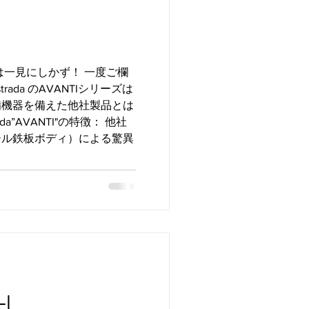
は一見にしかず！ 一度ご欄
rada のAVANTIシリーズは
備機器を備えた他社製品とは
da”AVANTI"の特徴： 他社
ール鉄板ボディ）による驚異
-L