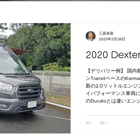
三原幸富
2023年2月26日
2020 Dexte
【デリバリー例】 国内初
ンTransitベースのKarm
新の2.0リットルエンジ
イパフォーマンス車両に仕
のDucatoとは違いエン