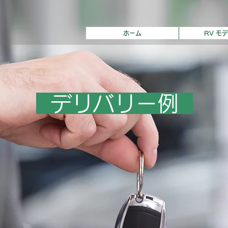
ホーム
RV モ
​ デリバリー例