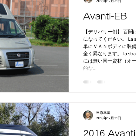
2018年12月31日
Avanti-EB
【デリバリー例】 百聞
になってください。 La st
単にＶＡＮボディに装
全く異なります。 la stra
には無い同一資材（オ
的な...
三原幸富
2018年12月31日
2016 Avanti