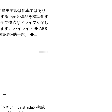
6年度モデルは他車ではあり
敵する下記装備品を標準化す
安全で快適なドライブが楽し
す。 ハイライト ◆ ABS
運転席+助手席） ◆...
-F
さい、La stradaの完成