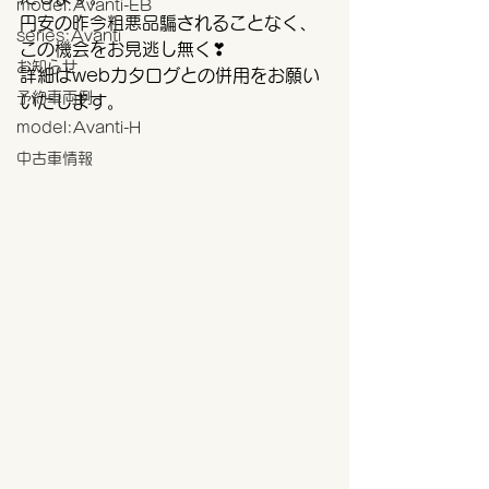
model:Avanti-EB
円安の昨今粗悪品騙されることなく、
series:Avanti
この機会をお見逃し無く❣
お知らせ
詳細はwebカタログとの併用をお願い
予約車両例
いたします。
model:Avanti-H
中古車情報