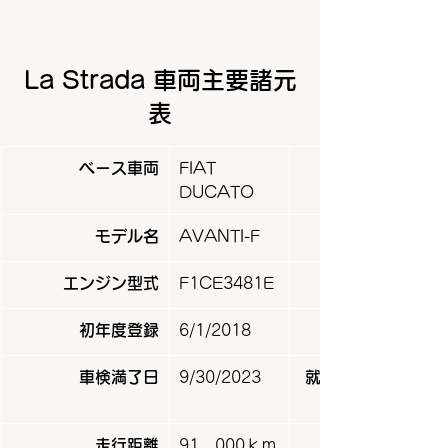
La Strada 車両主要諸元
表
ベース車両
​FIAT 
DUCATO
モデル名
​AVANTI-F
エンジン型式​
​F1CE3481E
初年度登録​
​6/1/2018
車検満了日​
9/30/2023
​就寝定員（プ
走行距離
​91，000ｋｍ