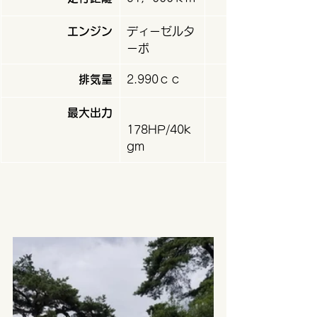
エンジン​
​ディーゼルタ
ーボ
排気量​
​2.990ｃｃ
最大出力​
178HP/40k
gm