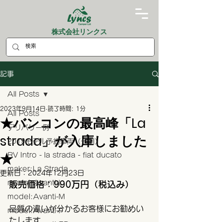
株式会社リンクス
記事
All Posts
2023年9月14日
読了時間: 1分
All Posts
★バンコンの最高峰「La
デリバリー例
strada」が入庫しました
2019モデル予約車両（一例）
★
RV Intro - la strada - fiat ducato
maker:La Strada
更新日：
2024年12月23日
model:Avanti-L
販売価格：990万円（税込み）
model:Avanti-M
品質の違いが分かるお客様にお勧めい
model:Avanti-F
たします。