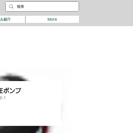
デル紹介
More
 高圧ポンプ
2-1