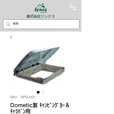
株式会社リンクス
SKU： SPS-H07
Dometic製 ｷｬﾝﾋﾟﾝｸﾞｶｰ＆
ｷｬﾗﾊﾞﾝ用