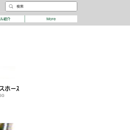
デル紹介
More
ガスホーｽ
6G