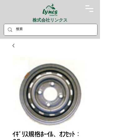
株式会社リンクス
ｲｷﾞﾘｽ規格ﾎｰｲﾙ、ｵﾌｾｯﾄ：