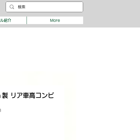
デル紹介
More
ｎ製 リア車高コンビ
8