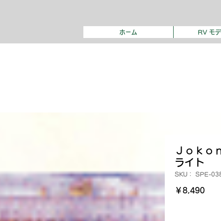
ホーム
RV モ
Ｊｏｋｏ
ライト
SKU： SPE-03
価
￥8,490
格