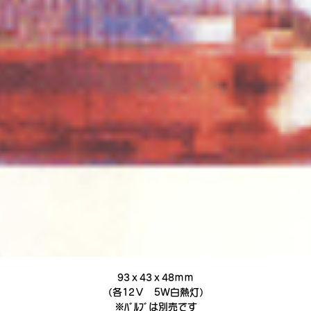
93ｘ43ｘ48ｍｍ
（各12Ｖ 5Ｗ白熱灯）
※ﾊﾞﾙﾌﾞは別売です