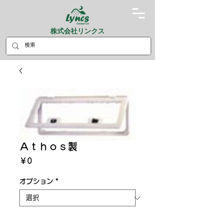
株式会社リンクス
Ａｔｈｏｓ製
価
￥0
格
オプション
*