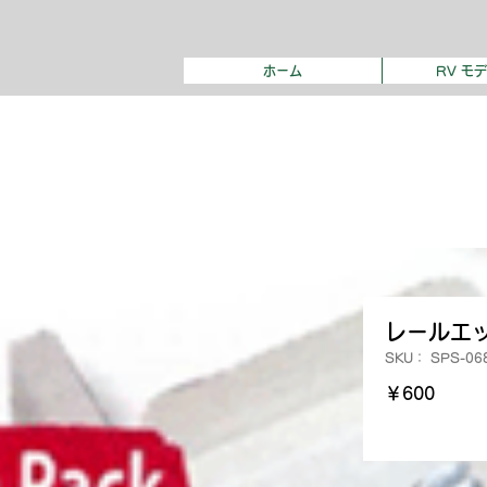
ホーム
RV モ
レールエッ
SKU： SPS-06
価
￥600
格