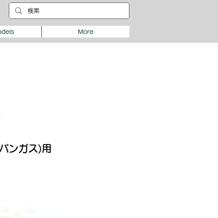
dels
More
ロパンガス)用
e