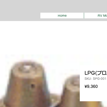
Home
RV Mo
LPG(プ
SKU: SPG-001
Pric
¥9,360