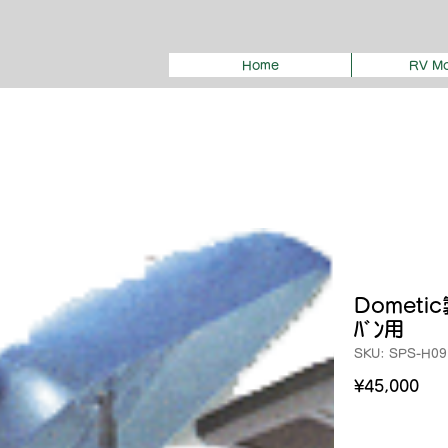
Home
RV Mo
Dometic製
ﾊﾞﾝ用
SKU: SPS-H09
Pri
¥45,000