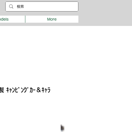
dels
More
 ｷｬﾝﾋﾟﾝｸﾞｶｰ＆ｷｬﾗ
ce