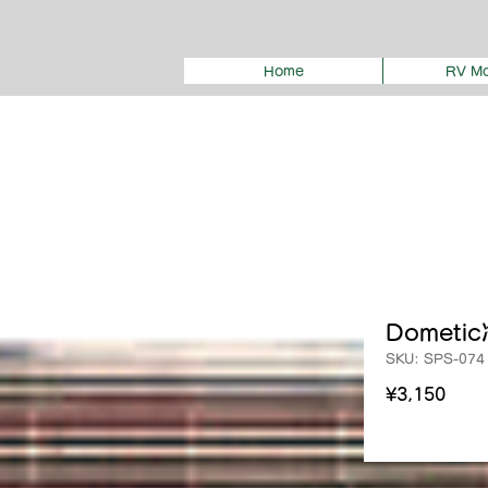
Home
RV Mo
Domet
SKU: SPS-074
Pric
¥3,150