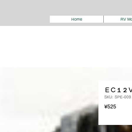
Home
RV Mo
ＥＣ１２
SKU: SPE-009
Price
¥525