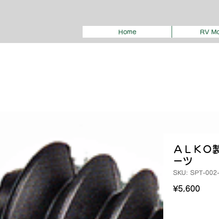
Home
RV Mo
ＡＬＫＯ
ーツ
SKU: SPT-002
Pric
¥5,600