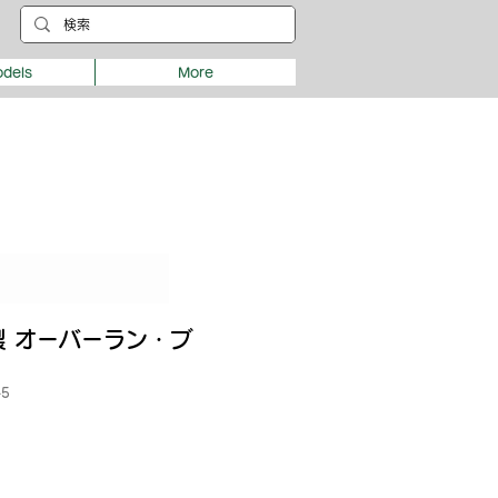
dels
More
製 オーバーラン・ブ
-5
e