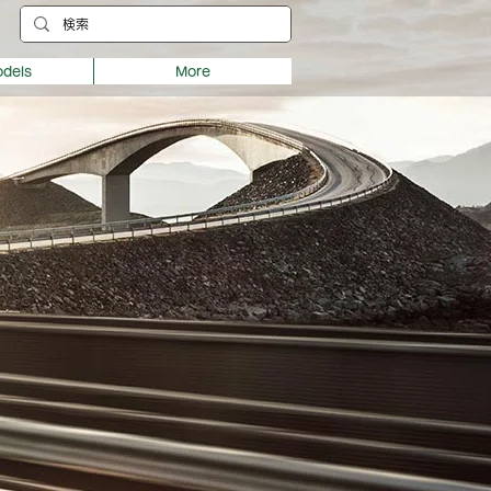
dels
More